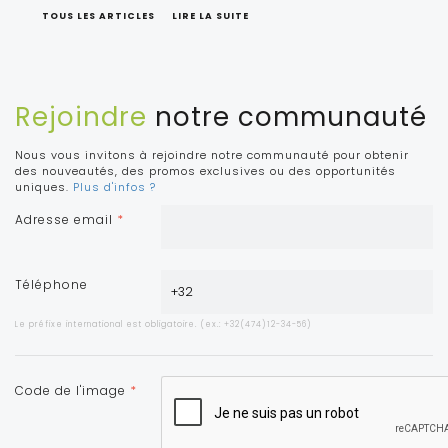
TOUS LES ARTICLES
LIRE LA SUITE
Rejoindre
notre communauté
Nous vous invitons à rejoindre notre communauté pour obtenir
des nouveautés, des promos exclusives ou des opportunités
uniques.
Plus d'infos ?
Adresse email
*
Téléphone
Le préfixe international est obligatoire. (ex.: +32(474)12-34-56)
Code de l'image
*