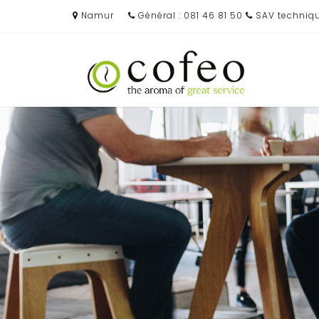
Namur
Général : 081 46 81 50
SAV technique