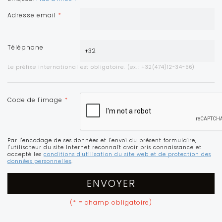
Adresse email
*
Téléphone
Le préfixe international est obligatoire. (ex.: +32(474)12-34-56)
Code de l'image
*
Par l'encodage de ses données et l'envoi du présent formulaire,
l'utilisateur du site Internet reconnaît avoir pris connaissance et
accepté les
conditions d'utilisation du site web et de protection des
données personnelles
.
ENVOYER
(* = champ obligatoire)