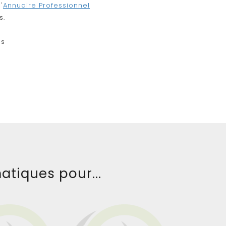
'
Annuaire Professionnel
s.
.
es
atiques pour...