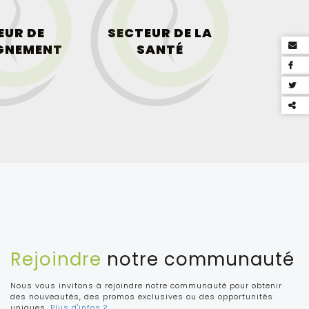
EUR DE
SECTEUR DE LA
IGNEMENT
SANTÉ
Par
ce
con
Rejoindre
notre communauté
Nous vous invitons à rejoindre notre communauté pour obtenir
des nouveautés, des promos exclusives ou des opportunités
uniques.
Plus d'infos ?