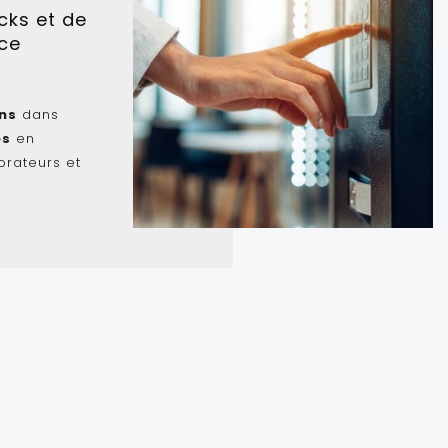
cks et de
ice
ons
dans
es
en
orateurs et