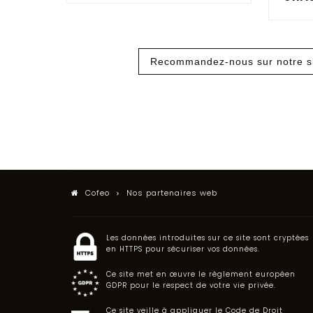
Recommandez-nous sur notre s
Cofeo
Nos partenaires web
Les données introduites sur ce site sont cryptées
en HTTPS pour sécuriser vos données.
Ce site met en œuvre le règlement européen
GDPR pour le respect de votre vie privée.
Ce site veille à appliquer le Code de Droit