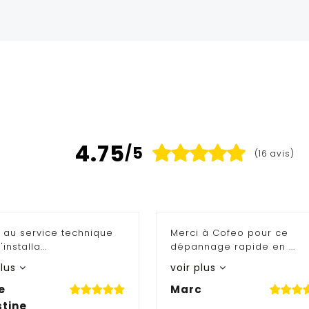
4.75
/5
(16 avis)
 au service technique
Merci à Cofeo pour ce
'installa...
dépannage rapide en ...
plus
voir plus
e
Marc
stine