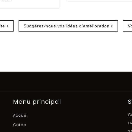
ite
Suggérez-nous vos idées d'amélioration
V
Menu principal
S
C
Accueil
D
Cofeo
S