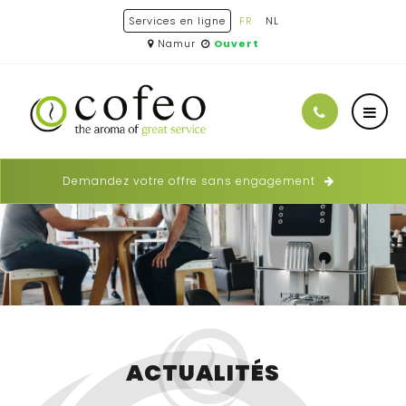
Services en ligne
FR
NL
Namur
Ouvert
Demandez votre offre sans engagement
ACTUALITÉS