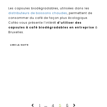
Les capsules biodégradables, utilisées dans les
distributeurs de boissons chaudes
, permettent de
consommer du café de façon plus écologique.
Coféo vous présente l’intérêt
d’utiliser des
capsules à café biodégradables en entreprise
à
Bruxelles.
LIRE LA SUITE
1
...
4
5
6