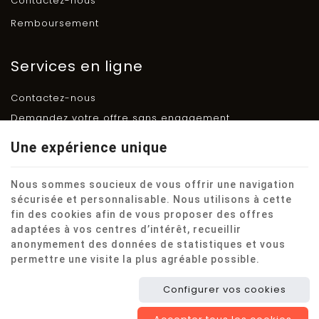
Contactez-nous
Remboursement
Services en ligne
Contactez-nous
Demandez votre offre sans engagement
SAV service technique
Une expérience unique
Commander en ligne
Inscrivez-vous pour rejoindre notre communauté
Nous sommes soucieux de vous offrir une navigation
Contribuez via notre boite à idées électronique
sécurisée et personnalisable. Nous utilisons à cette
fin des cookies afin de vous proposer des offres
Recommandez notre entreprise ou association
adaptées à vos centres d’intérêt, recueillir
Remboursement
anonymement des données de statistiques et vous
permettre une visite la plus agréable possible.
Configurer vos cookies
Ce site internet utilise des cookies pour améliorer l'expérience
utilisateur.